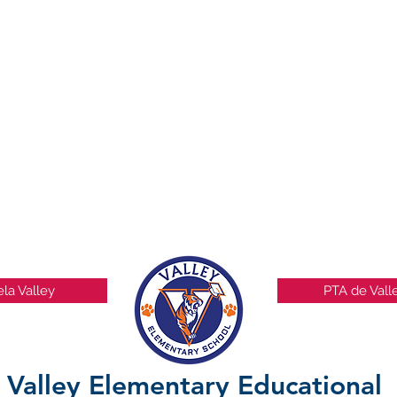
Monzet
Mycek
Nandola
Napoleon
Nguyen
Niehans
Nieves
Nugent
O'Donnell
Ogden
Onan
Orcutt
la Valley
PTA de Vall
Valley Elementary Educational